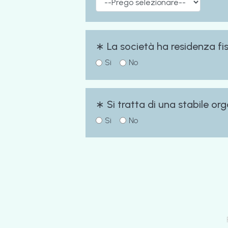
∗ La società ha residenza fisc
Si
No
∗ Si tratta di una stabile or
Si
No